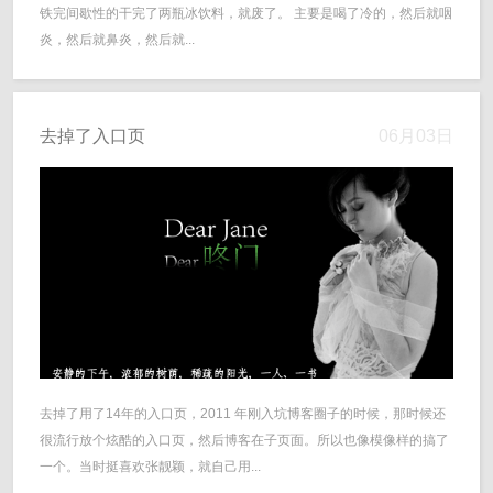
铁完间歇性的干完了两瓶冰饮料，就废了。 主要是喝了冷的，然后就咽
炎，然后就鼻炎，然后就...
去掉了入口页
06月03日
去掉了用了14年的入口页，2011 年刚入坑博客圈子的时候，那时候还
很流行放个炫酷的入口页，然后博客在子页面。所以也像模像样的搞了
一个。当时挺喜欢张靓颖，就自己用...