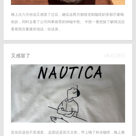
继上次六月份说又感冒了过后，确实这两月都很克制咖啡奶茶都尽量喝
热饮，同时去看了公司同事推荐的神秘中医。 中医一番把脉了解情况后
看着我含蓄微笑地说：你这身...
又感冒了
06月19日
其实应该也不算感冒。 起因还是前天太热，早上喝了杯冰咖啡，晚上撸