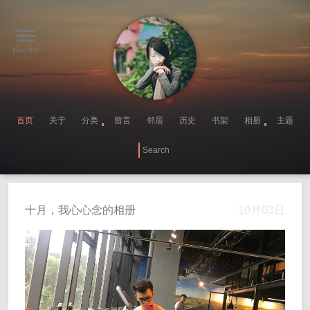
playlist
首页
关于
分类
留言
邻居
历史
书架
相册
主题
十月，我心心念的相册
10月03日