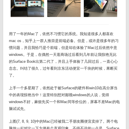
用了一年的Mac了，依然不习惯它的系统。我知道很多人都喜欢
mac os，知乎上一群人推崇是前端必备。但是，或许是很多年的习
惯问题，并且我恰巧是个前端，但是却在体验了Mac过后依然中意
windows。于是，在偶然一天逛商场过后看到几年前让我惊艳无比
的Surface Book出第二代了，并且上手体验了几回过后，一直心心
念念。纠结了很久，过年看到京东活动便宜一千块的时候，果断买
了。
上手一个多星期了，依然处于被Surface的硬件和win10在高分屏当
中的表现惊艳当中！这里特别想对鄙视windows的人说，觉得
windows不好，麻烦先买一个和Mac同等价位的，屏幕不差Mac的电
脑试试先。
上图(7, 8, 9, 10)中的Mac已经被我二手朋友圈便宜卖掉了。两个电
脑放一起对比一下方便有个直观印象。不得不说的一点是，Surface