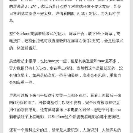
的屏幕是3：2的，这以为着什么呢？对前端开发不要太友好，即使
日常浏览网页也不好太爽。详情看图(8, 9, 10）对比，同为13寸屏
幕。
整个Surface充满着磁吸式的魅力。屏幕开合，取下/合上屏幕，充
电接口，还有触控笔可以直接吸附在屏幕右侧(我没买)，全是磁吸式
的，体验相当好。
虽然看起来很厚，也比mac大一些，但是其实重量和mac差不多，
官方数据只有1.3几kg，拿在手上很轻。当然我这个是最低配的，没
有独立显卡。如果是搞高配一些带独显的，底座会有风扇，重量也
会相应重一些。
屏幕可以拆下来当平板这个功能一点都不鸡肋。看看上面最后一张
图(12)就知道了。外接键盘你可以这个姿势，完全没有被原有键盘
挡住的别扭感觉。还有就是躺床上看电影的时候，想想平时用mac
躺着放肚子上看电影，和Surface这个新姿势看电影的哪个更爽吧。
还有一个意料之外的是，登录是人脸识别，人脸识别，人脸识别的