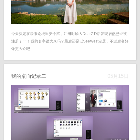
今天决定在极限论坛里安个窝，注册时输入DearZ.D后发现居然已经被
注册了~~！我的名字很大众吗？最后还是以SeeWest定居，不过后者好
像更大众吧 ...
我的桌面记录二
05月15日