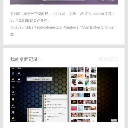
有时间，就秀一下桌面吧，上午没课， 系统：Win7 for lenovo 主题：
Soft7 2.0 BETA 2 任务栏：
TrueLaunchBar+standalonestack+Windows 7 Start Button Changer
图...
我的桌面记录一
05月15日