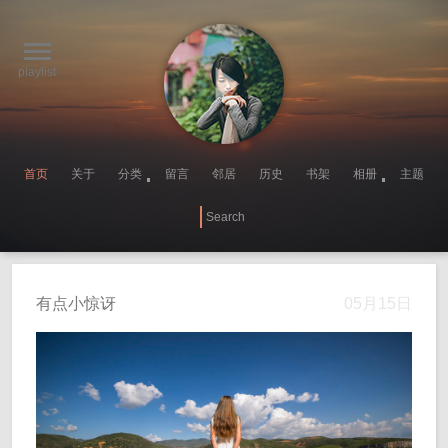
playlist
首页
关于
分类
留言
邻居
历史
书架
相册
主题
有点小惊讶
05月15日