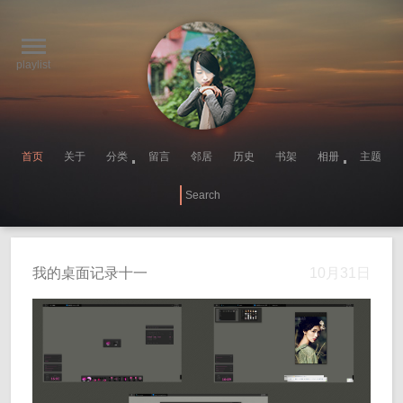
playlist
首页
关于
分类
留言
邻居
历史
书架
相册
主题
我的桌面记录十一
10月31日