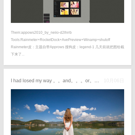
Them:appows2010_by_neiio-d2lhrrb
Tools:Rainmeter+RocketDock+AvePreview+Winamp+shutoff
Rainmeter皮：主题自带Approws 搜狗皮：legend-1 几天前就把图给截
下来了...
I had losed my way 。。and。。。or。。 I find my way
10月06日