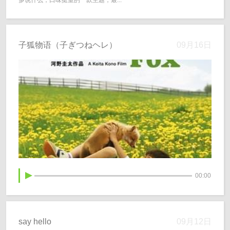
多说什么，口味挺重的一款主题，最...
子狐物语（子ぎつねヘレ）
09月16日
00:00
say hello
09月12日