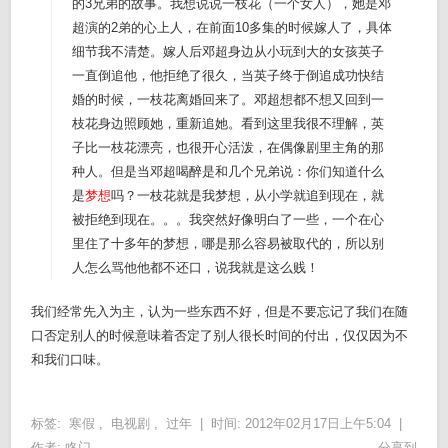
的3兄弟的故事。我想说说一枝花（一个女人），她是邓
超演的2弟的心上人，在前面10多集的时候嫁人了，具体
细节我不清楚。嫁人后邓超身边从小玩到大的女孩英子
一直倒追他，他拒绝了很久，当英子终于倒追成功快结
婚的时候，一枝花离婚回来了。邓超想都不想又回到一
枝花身边照顾她，重新追她。看到这里我很不理解，英
子比一枝花漂亮，也很开心活泼，在偶像剧里主角的那
种人。但是当邓超喝醉是和几个兄弟说：你们知道什么
是
梦想
吗？一枝花就是我梦想，从小学就追到现在，就
被拒绝到现在。。。我突然好像明白了一些，一个在心
里住了十多年的梦想，哪是那么容易被取代的，所以别
人怎么骂他他都不还口，说我就是这么贱！
我们经常先入为主，认为一些东西不好，但是不要忘记了我们在随
口否定别人的时候意味着否定了别人很长时间的付出，仅仅因为不
和我们口味。
标签:
寒假
,
电视剧
,
过年
|
时间: 2012年02月17日上午5:04 |
作者:
咚门
分享到