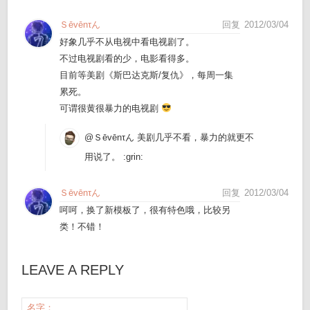
Ｓēvēnτん
回复
2012/03/04
好象几乎不从电视中看电视剧了。
不过电视剧看的少，电影看得多。
目前等美剧《斯巴达克斯/复仇》，每周一集
累死。
可谓很黄很暴力的电视剧
@Ｓēvēnτん
美剧几乎不看，暴力的就更不
用说了。 :grin:
Ｓēvēnτん
回复
2012/03/04
呵呵，换了新模板了，很有特色哦，比较另
类！不错！
LEAVE A REPLY
名字：