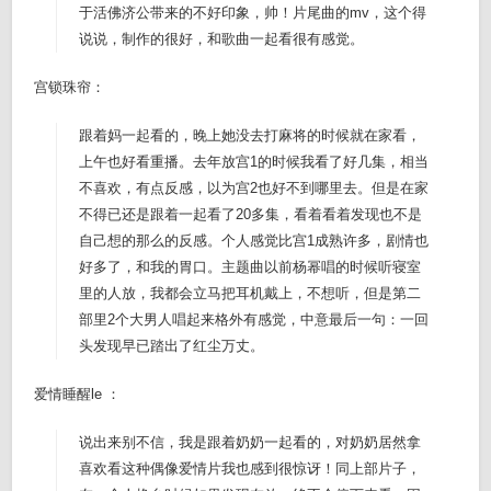
于活佛济公带来的不好印象，帅！片尾曲的mv，这个得
说说，制作的很好，和歌曲一起看很有感觉。
宫锁珠帘：
跟着妈一起看的，晚上她没去打麻将的时候就在家看，
上午也好看重播。去年放宫1的时候我看了好几集，相当
不喜欢，有点反感，以为宫2也好不到哪里去。但是在家
不得已还是跟着一起看了20多集，看着看着发现也不是
自己想的那么的反感。个人感觉比宫1成熟许多，剧情也
好多了，和我的胃口。主题曲以前杨幂唱的时候听寝室
里的人放，我都会立马把耳机戴上，不想听，但是第二
部里2个大男人唱起来格外有感觉，中意最后一句：一回
头发现早已踏出了红尘万丈。
爱情睡醒le ：
说出来别不信，我是跟着奶奶一起看的，对奶奶居然拿
喜欢看这种偶像爱情片我也感到很惊讶！同上部片子，