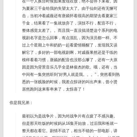
在一个人换台时候如果发现在放，绝不会停下来看。因
为夏家三千金给我的失望太大了。由于仙剑还有无懈可
击，当初冲着戚薇还有唐嫣怀着很高的期望去看夏家三
千金，结果看了一集就放弃了，演技不行，配音不行，
整体感觉太差了。。而且我一直没搞清楚这个系列的电
视剧名字是怎么回事，有点混乱，因为演员都一样。不
过上个星期上午和奶奶一起看爱情睡醒了，发现我又误
解它了，多好的一部电视剧啊，对戚薇果然还是干练的
模样看着习惯，唐嫣的配音也没那么嗲了，还有一大原
因是因为背景音乐几乎全是林俊杰的歌。哦，还有，当
中间有一集突然听到“好男人就是我。。。”，突然看到熟
悉的一张贱脸的时候，我差点惊讶的叫出声来，曾小贤
居然跑到这来客串来了，太惊喜了！
你是我兄弟：
最初以为是战争片，因为对战争片有点疲了不感兴趣。
但是那天吃饭的时候妈从16集开始放，过后我和爸就一
整天都在看它。剧情不说了，相当不错的一部电影，讲