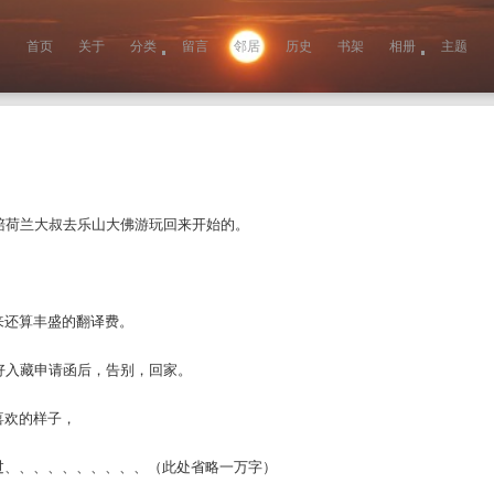
首页
关于
分类
留言
邻居
历史
书架
相册
主题
陪荷兰大叔去乐山大佛游玩回来开始的。
来还算丰盛的翻译费。
好入藏申请函后，告别，回家。
喜欢的样子，
过、、、、、、、、、、（此处省略一万字）