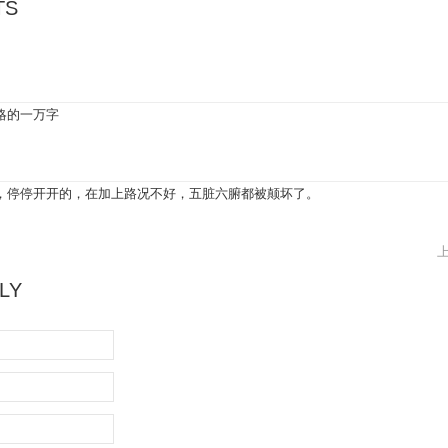
TS
略的一万字
，停停开开的，在加上路况不好，五脏六腑都被颠坏了。
LY