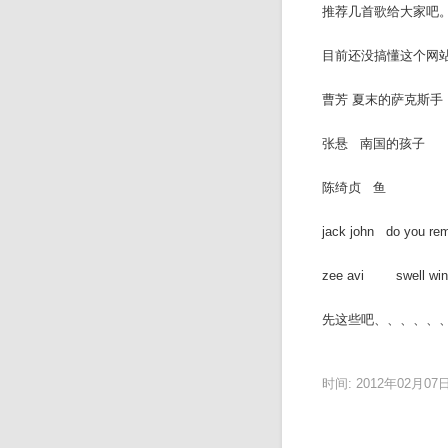
推荐几首歌给大家吧。
目前还没搞懂这个网
曹芳 夏末的萨克斯
张悬 南国的
陈绮贞 鱼
jack john do you 
zee avi swell wi
先这些吧、、、、、
时间: 2012年02月07