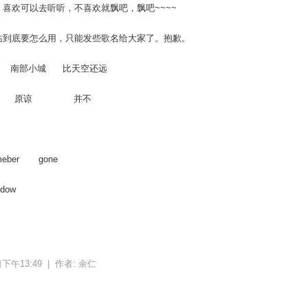
喜欢可以去听听，不喜欢就飘吧，飘吧~~~~
站到底要怎么用，只能发些歌名给大家了。抱歉。
手 南部小城 比天空还远
孩子 原谅 并不
remeber gone
ndow
、
日下午13:49 |
作者:
余仁