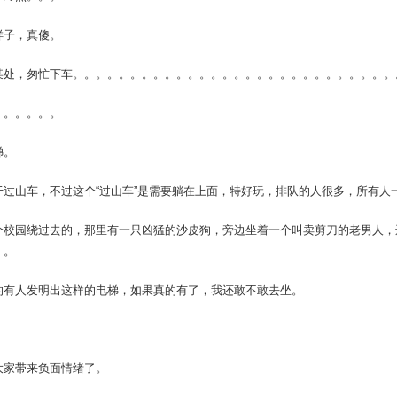
样子，真傻。
某处，匆忙下车。。。。。。。。。。。。。。。。。。。。。。。。。。。。
。。。。。。
梯。
于过山车，不过这个“过山车”是需要躺在上面，特好玩，排队的人很多，所有人
个校园绕过去的，那里有一只凶猛的沙皮狗，旁边坐着一个叫卖剪刀的老男人，
。。
的有人发明出这样的电梯，如果真的有了，我还敢不敢去坐。
大家带来负面情绪了。