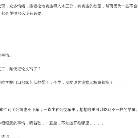
发现，众多情绪，能轻松地表达得入木三分，有表达的欲望，然而因为一些不合
，都会显得那么没有必要。
。
的事情。
义工，顺便把论文写了？
没吃学校门口那家苦瓜炒蛋了，今早，朋友说客满堂老板娘都换了、、、、
后索性到了公司也不下车，一直坐在公交车里，想想哪里可以吃到不一样的早餐
件很惬意的事情，听着歌，一直坐，不知道开往哪里。。。。
，终点。。。