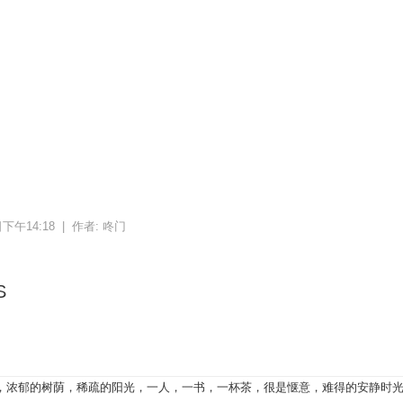
日下午14:18 |
作者:
咚门
S
，浓郁的树荫，稀疏的阳光，一人，一书，一杯茶，很是惬意，难得的安静时