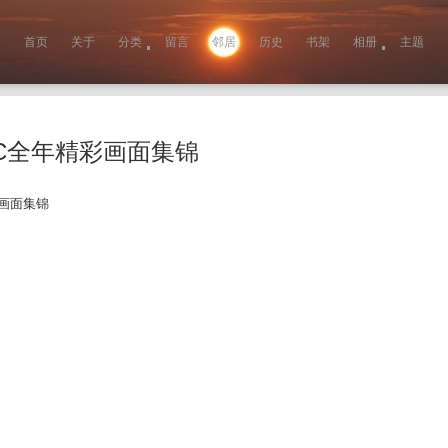
首页
关于
分类
留言
邻居
历史
书架
相册
主题
RC全年精彩画面集锦
彩画面集锦