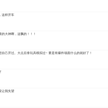
，这样开车
限的大神啊，这飘的！！！
想自己开过。大点后拿玩具模拟过~ 要是有爆炸场面什么的就好了！
了
没让我失望