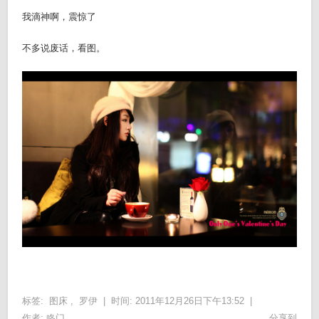
我滴神啊，震惊了
不多说废话，看图。
标签:
图床
,
罗伊
|
时间: 2011年12月26日下午13:52 |
作者:
咚门
分享到