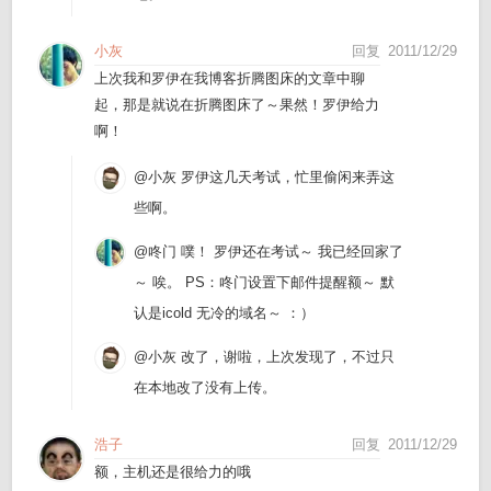
小灰
回复
2011/12/29
上次我和罗伊在我博客折腾图床的文章中聊
起，那是就说在折腾图床了～果然！罗伊给力
啊！
@小灰
罗伊这几天考试，忙里偷闲来弄这
些啊。
@咚门
噗！ 罗伊还在考试～ 我已经回家了
～ 唉。 PS：咚门设置下邮件提醒额～ 默
认是icold 无冷的域名～ ：）
@小灰
改了，谢啦，上次发现了，不过只
在本地改了没有上传。
浩子
回复
2011/12/29
额，主机还是很给力的哦