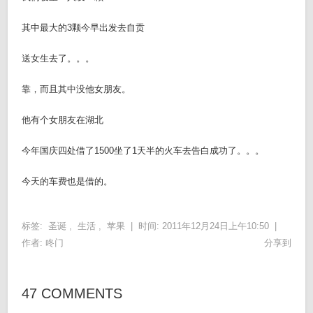
其中最大的3颗今早出发去自贡
送女生去了。。。
靠，而且其中没他女朋友。
他有个女朋友在湖北
今年国庆四处借了1500坐了1天半的火车去告白成功了。。。
今天的车费也是借的。
标签:
圣诞
,
生活
,
苹果
|
时间: 2011年12月24日上午10:50 |
作者:
咚门
分享到
47 COMMENTS