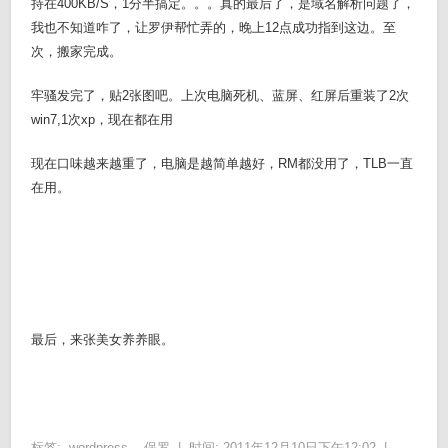
持在400KB/S，1分半搞定。。。真的最后了，是域名解析问题了，
我也不知道咋了，让罗伊帮忙弄的，晚上12点成功指到这边。至
次，搬家完成。
牢骚发完了，贴2张图吧。上次电脑死机、蓝屏、红屏后重装了2次
win7,1次xp，现在都在用
现在口味越来越重了，电脑是越简单越好，RM都没用了，TLB一直
在用。
最后，来张美女养养眼。
标签:
wordpress
,
保罗
|
时间: 2011年12月10日下午12:02 |