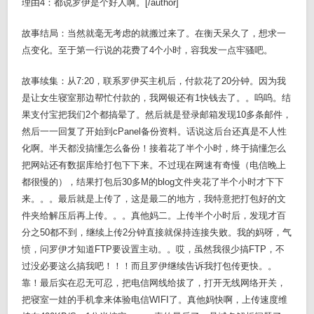
理由4：都说罗伊是个好人啊。[/author]
故事结局：当然就毫无考虑的就搬过来了。在衡天呆久了，想求一
点变化。至于第一行说的花费了4个小时，容我发一点牢骚吧。
故事续集：从7:20，联系罗伊买主机后，付款花了20分钟。因为我
是让女生寝室那边帮忙付款的，我网银还有1快钱去了。。呜呜。结
果支付宝把我们2个都搞晕了。然后就是登录邮箱发现10多条邮件，
然后一一回复了开始到cPanel备份资料。话说这后台还真是不人性
化啊。半天都没搞懂怎么备份！接着花了半个小时，终于搞懂怎么
把网站还有数据库给打包下下来。不过现在网速有奇慢（电信晚上
都很慢的），结果打包后30多M的blog文件夹花了半个小时才下下
来。。。最后就是上传了，这是最二的地方，我特意把打包好的文
件夹给解压后再上传。。。真他妈二。上传半个小时后，发现才百
分之50都不到，继续上传2分钟直接就保持连接失败。我的妈呀，气
愤，问罗伊才知道FTP要设置主动。。哎，虽然我很少搞FTP，不
过没必要这么搞我吧！！！而且罗伊继续告诉我打包传更快。。
靠！最后实在忍无可忍，把电信网线给拔了，打开无线网络开关，
把寝室一娃的手机拿来体验电信WIFI了。真他妈快啊，上传速度维