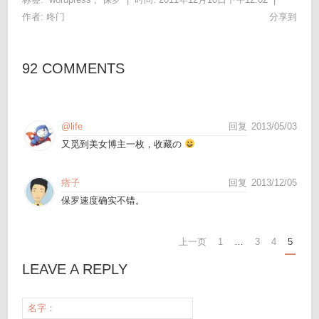
作者:
咚门
分享到
92 COMMENTS
@life
回复
2013/05/03
又觅到美女博主一枚，收藏の
痞子
回复
2013/12/05
保罗速度确实不错。
上一页
1
…
3
4
5
LEAVE A REPLY
名字：