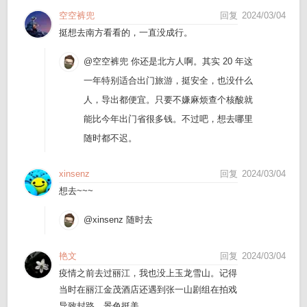
空空裤兜
回复
2024/03/04
挺想去南方看看的，一直没成行。
@空空裤兜
你还是北方人啊。其实 20 年这
一年特别适合出门旅游，挺安全，也没什么
人，导出都便宜。只要不嫌麻烦查个核酸就
能比今年出门省很多钱。不过吧，想去哪里
随时都不迟。
xinsenz
回复
2024/03/04
想去~~~
@xinsenz
随时去
艳文
回复
2024/03/04
疫情之前去过丽江，我也没上玉龙雪山。记得
当时在丽江金茂酒店还遇到张一山剧组在拍戏
导致封路。景色挺美。