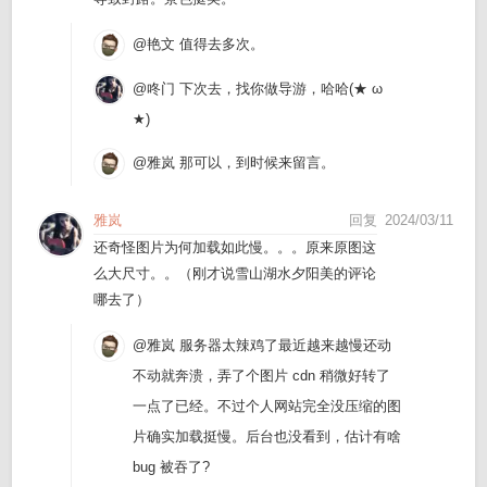
@艳文
值得去多次。
@咚门
下次去，找你做导游，哈哈(★ ω
★)
@雅岚
那可以，到时候来留言。
雅岚
回复
2024/03/11
还奇怪图片为何加载如此慢。。。原来原图这
么大尺寸。。（刚才说雪山湖水夕阳美的评论
哪去了）
@雅岚
服务器太辣鸡了最近越来越慢还动
不动就奔溃，弄了个图片 cdn 稍微好转了
一点了已经。不过个人网站完全没压缩的图
片确实加载挺慢。后台也没看到，估计有啥
bug 被吞了?