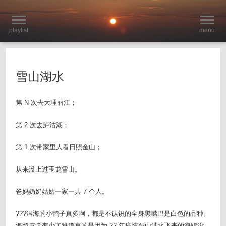
playlist
menu
雪山湖水
第 N 次去大理丽江；
第 2 次去泸沽湖；
第 1 次带家里人看日照金山；
从来没上过玉龙雪山。
爸妈奶奶姑姑一家一共 7 个人。
???洱海的小鸭子真多啊，都是不认识的全身黑嘴巴是白色的品种。
海鸥感觉变少了难道真的是因为 22 年疫情跋山涉水飞来的海鸥没