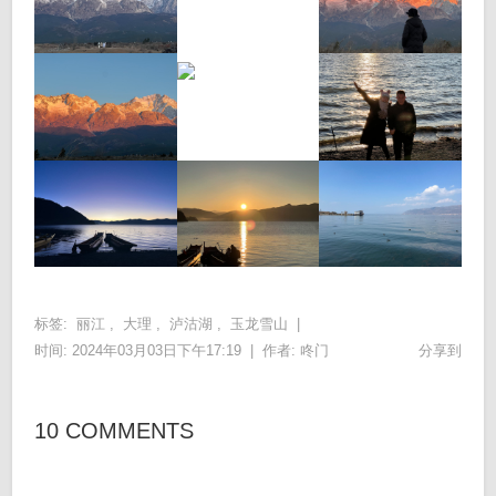
标签:
丽江
,
大理
,
泸沽湖
,
玉龙雪山
|
时间: 2024年03月03日下午17:19 |
作者:
咚门
分享到
10 COMMENTS