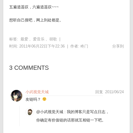
五遍逍遥叹，六遍逍遥叹~~~
想听自己搜吧，网上到处都是。
标签:
最爱
,
爱音乐
,
胡歌
|
时间: 2011年06月22日下午22:36 |
作者:
咚门
分享到
3 COMMENTS
小武视觉天城
回复
2011/06/24
友链吗？
@小武视觉天城
: 我的博客只是写点日志，
你确定有价值链的话那就互相链一下吧。