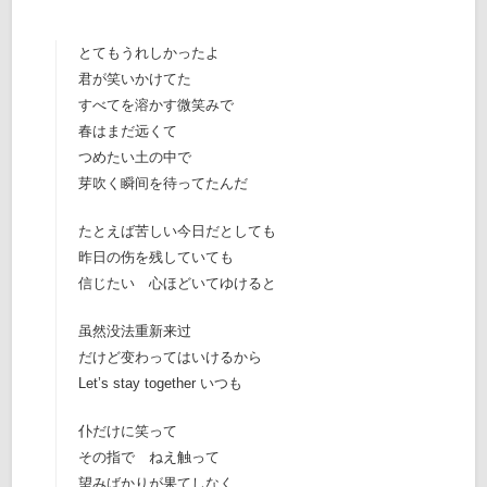
とてもうれしかったよ
君が笑いかけてた
すべてを溶かす微笑みで
春はまだ远くて
つめたい土の中で
芽吹く瞬间を待ってたんだ
たとえば苦しい今日だとしても
昨日の伤を残していても
信じたい 心ほどいてゆけると
虽然没法重新来过
だけど变わってはいけるから
Let’s stay together いつも
仆だけに笑って
その指で ねえ触って
望みばかりが果てしなく