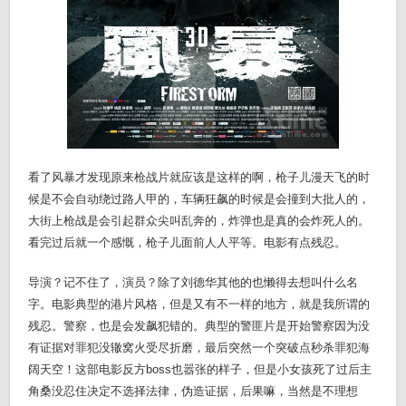
看了风暴才发现原来枪战片就应该是这样的啊，枪子儿漫天飞的时
候是不会自动绕过路人甲的，车辆狂飙的时候是会撞到大批人的，
大街上枪战是会引起群众尖叫乱奔的，炸弹也是真的会炸死人的。
看完过后就一个感慨，枪子儿面前人人平等。电影有点残忍。
导演？记不住了，演员？除了刘德华其他的也懒得去想叫什么名
字。电影典型的港片风格，但是又有不一样的地方，就是我所谓的
残忍。警察，也是会发飙犯错的。典型的警匪片是开始警察因为没
有证据对罪犯没辙窝火受尽折磨，最后突然一个突破点秒杀罪犯海
阔天空！这部电影反方boss也嚣张的样子，但是小女孩死了过后主
角桑没忍住决定不选择法律，伪造证据，后果嘛，当然是不理想