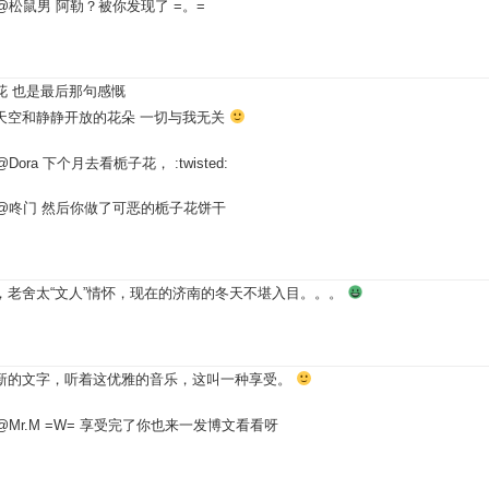
@松鼠男
阿勒？被你发现了 =。=
花 也是最后那句感慨
天空和静静开放的花朵 一切与我无关
@Dora
下个月去看栀子花， :twisted:
@咚门
然后你做了可恶的栀子花饼干
，老舍太“文人”情怀，现在的济南的冬天不堪入目。。。
新的文字，听着这优雅的音乐，这叫一种享受。
@Mr.M
=W= 享受完了你也来一发博文看看呀