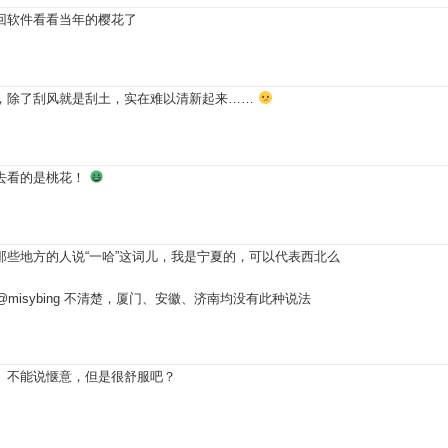
回软件看看当年的樱花了
，除了刮风就是刮土，实在难以清新起来……
去看的是桃花！
那些地方的人说“一哈”这词儿，我是宁夏的，可以代表西北么
@misybing
不清楚，厦门、安徽、济南均没有此种说法
。不能说惬意，但是很舒服吧？