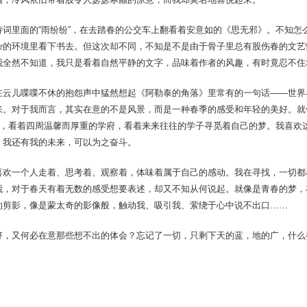
诗词里面的“雨纷纷”，在去踏春的公交车上翻看着安意如的《思无邪》。不知怎
杂的环境里看下书去。但这次却不同，不知是不是由于骨子里总有股伤春的文艺
我全然不知道，我只是看着自然平静的文字，品味着作者的风趣，有时竟忍不住
在云儿喋喋不休的抱怨声中猛然想起《阿勒泰的角落》里常有的一句话——世界
来。对于我而言，其实在意的不是风景，而是一种春季的感受和年轻的美好。就
”里，看着四周温馨而厚重的学府，看着来来往往的学子寻觅着自己的梦。我喜欢
，我还有我的未来，可以为之奋斗。
喜欢一个人走着、思考着、观察着，体味着属于自己的感动。我在寻找，一切都
我，对于春天有着无数的感受想要表述，却又不知从何说起。就像是青春的梦，
的剪影，像是蒙太奇的影像般，触动我、吸引我、萦绕于心中说不出口……
好，又何必在意那些想不出的体会？忘记了一切，只剩下天的蓝，地的广，什么