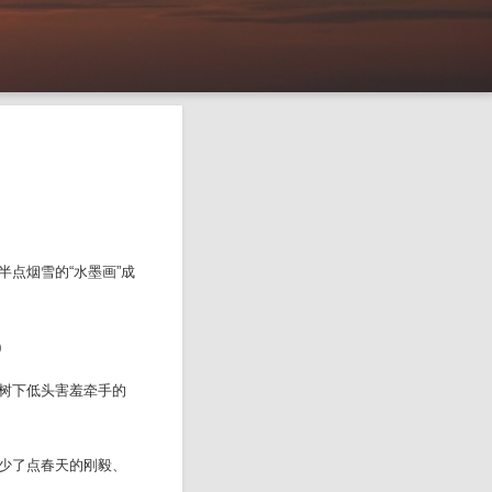
点烟雪的“水墨画”成
0
树下低头害羞牵手的
少了点春天的刚毅、