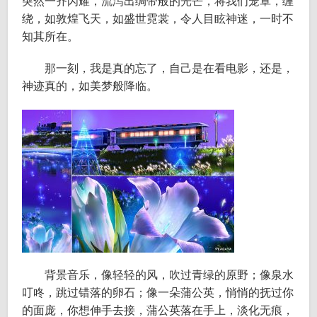
突然一齐闪耀，流泻出绸带般的光芒，将我们笼罩，缠
绕，如敦煌飞天，如盛世霓裳，令人目眩神迷，一时不
知其所在。
那一刻，我是真的忘了，自己是在看电影，还是，
神迹真的，如美梦般降临。
背景音乐，像轻轻的风，吹过青绿的原野；像泉水
叮咚，跳过错落的卵石；像一朵蒲公英，悄悄的抚过你
的面庞，你想伸手去接，蒲公英落在手上，淡化无痕，