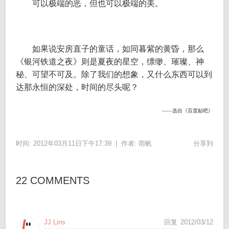
可以极端的恶，但也可以极端的美。
如果说安房直子的童话，如同暮紫的黄昏，那么
《银河铁道之夜》则是夏夜的星空，缥缈、璀璨、神
秘、可望不可及。除了我们的想象，又什么东西可以到
达那永恒的深处，时间的尽头呢？
——选自《百度贴吧》
时间: 2012年03月11日下午17:39 |
作者:
雨帆
分享到
22 COMMENTS
JJ.Lins
回复
2012/03/12