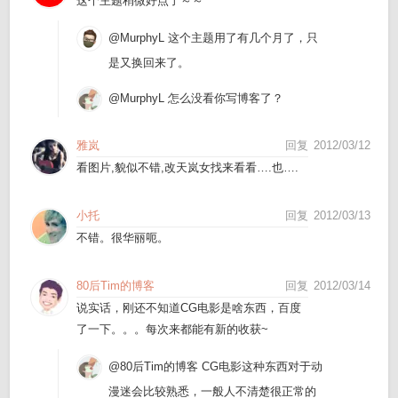
这个主题稍微好点了～～
@MurphyL
这个主题用了有几个月了，只
是又换回来了。
@MurphyL
怎么没看你写博客了？
雅岚
回复
2012/03/12
看图片,貌似不错,改天岚女找来看看….也….
小托
回复
2012/03/13
不错。很华丽呃。
80后Tim的博客
回复
2012/03/14
说实话，刚还不知道CG电影是啥东西，百度
了一下。。。每次来都能有新的收获~
@80后Tim的博客
CG电影这种东西对于动
漫迷会比较熟悉，一般人不清楚很正常的