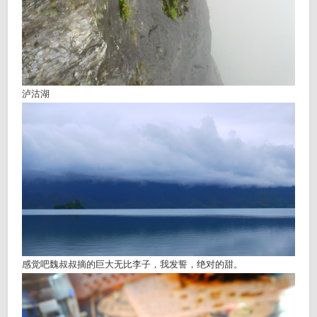
泸沽湖
感觉吧魏叔叔摘的巨大无比李子，我发誓，绝对的甜。