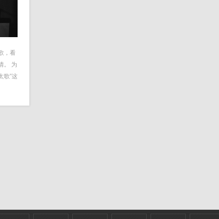
歌，看
情。 为
太歌”这